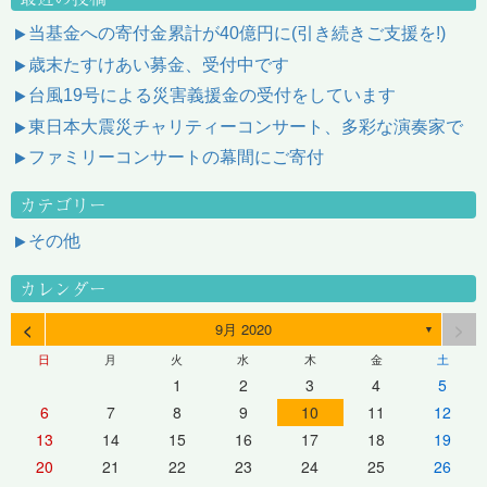
当基金への寄付金累計が40億円に(引き続きご支援を!)
歳末たすけあい募金、受付中です
台風19号による災害義援金の受付をしています
東日本大震災チャリティーコンサート、多彩な演奏家で
ファミリーコンサートの幕間にご寄付
カテゴリー
その他
カレンダー
<
>
9月 2020
▼
日
月
火
水
木
金
土
1
2
3
4
5
6
7
8
9
10
11
12
13
14
15
16
17
18
19
20
21
22
23
24
25
26