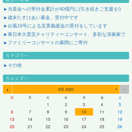
当基金への寄付金累計が40億円に(引き続きご支援を!)
歳末たすけあい募金、受付中です
台風19号による災害義援金の受付をしています
東日本大震災チャリティーコンサート、多彩な演奏家で
ファミリーコンサートの幕間にご寄付
カテゴリー
その他
カレンダー
<
>
9月 2020
▼
日
月
火
水
木
金
土
1
2
3
4
5
6
7
8
9
10
11
12
13
14
15
16
17
18
19
20
21
22
23
24
25
26