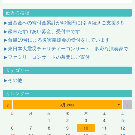
最近の投稿
当基金への寄付金累計が40億円に(引き続きご支援を!)
歳末たすけあい募金、受付中です
台風19号による災害義援金の受付をしています
東日本大震災チャリティーコンサート、多彩な演奏家で
ファミリーコンサートの幕間にご寄付
カテゴリー
その他
カレンダー
<
>
9月 2020
▼
日
月
火
水
木
金
土
1
2
3
4
5
6
7
8
9
10
11
12