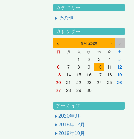
カテゴリー
その他
カレンダー
<
>
9月 2020
▼
日
月
火
水
木
金
土
3
1
3
2
2
1
2
3
1
3
2
3
1
4
2
4
3
3
2
3
1
4
2
4
3
1
4
2
5
3
5
1
4
4
3
1
4
2
5
3
5
1
1
4
2
5
3
6
4
6
2
5
5
1
1
4
2
5
3
6
1
4
6
2
2
5
1
3
6
1
4
7
5
7
3
6
1
6
2
2
5
1
3
6
1
4
7
2
5
7
3
3
6
2
4
7
2
5
1
1
2
3
4
5
10
10
10
10
10
8
6
9
4
9
5
5
8
4
6
9
4
7
5
8
6
6
9
5
7
5
8
4
11
11
10
10
10
11
11
10
11
9
7
5
6
6
9
5
7
5
8
6
9
7
7
6
8
6
9
5
12
10
12
11
11
10
11
12
10
12
11
12
10
8
6
7
7
6
8
6
9
7
8
8
7
9
7
6
13
11
13
12
12
11
12
10
13
11
13
12
10
13
11
9
7
8
8
7
9
7
8
9
9
8
8
7
14
12
14
10
13
13
12
10
13
11
14
12
14
10
10
13
11
14
12
8
9
9
8
8
9
9
9
8
6
7
8
9
10
11
12
17
15
17
13
16
11
16
12
12
15
11
13
16
11
14
17
12
15
17
13
13
16
12
14
17
12
15
11
18
16
18
14
17
12
17
13
13
16
12
14
17
12
15
18
13
16
18
14
14
17
13
15
18
13
16
12
19
17
19
15
18
13
18
14
14
17
13
15
18
13
16
19
14
17
19
15
15
18
14
16
19
14
17
13
20
18
20
16
19
14
19
15
15
18
14
16
19
14
17
20
15
18
20
16
16
19
15
17
20
15
18
14
21
19
21
17
20
15
20
16
16
19
15
17
20
15
18
21
16
19
21
17
17
20
16
18
21
16
19
15
13
14
15
16
17
18
19
24
22
24
20
23
18
23
19
19
22
18
20
23
18
21
24
19
22
24
20
20
23
19
21
24
19
22
18
25
23
25
21
24
19
24
20
20
23
19
21
24
19
22
25
20
23
25
21
21
24
20
22
25
20
23
19
26
24
26
22
25
20
25
21
21
24
20
22
25
20
23
26
21
24
26
22
22
25
21
23
26
21
24
20
27
25
27
23
26
21
26
22
22
25
21
23
26
21
24
27
22
25
27
23
23
26
22
24
27
22
25
21
28
26
28
24
27
22
27
23
23
26
22
24
27
22
25
28
23
26
28
24
24
27
23
25
28
23
26
22
20
21
22
23
24
25
26
31
29
27
30
25
30
26
26
29
25
27
30
25
28
31
26
29
27
27
30
26
28
31
26
29
25
30
28
31
26
27
27
30
26
28
31
26
29
27
30
28
28
31
27
29
27
30
26
31
29
27
28
28
31
27
29
27
30
28
31
29
28
30
28
31
27
30
28
29
28
30
28
31
29
30
29
29
28
31
29
30
29
29
30
31
30
30
29
27
28
29
30
アーカイブ
2020年9月
2019年12月
2019年10月