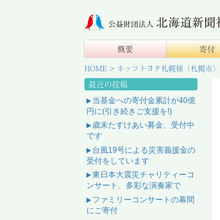
概要
寄付
HOME
>
ネッツトヨタ札幌様（札幌市）
最近の投稿
当基金への寄付金累計が40億
円に(引き続きご支援を!)
歳末たすけあい募金、受付中
です
台風19号による災害義援金の
受付をしています
東日本大震災チャリティーコ
ンサート、多彩な演奏家で
ファミリーコンサートの幕間
にご寄付