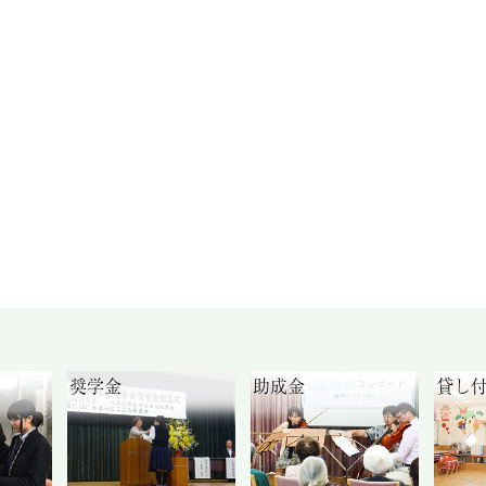
奨学金
助成金
貸し