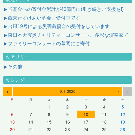
当基金への寄付金累計が40億円に(引き続きご支援を!)
歳末たすけあい募金、受付中です
台風19号による災害義援金の受付をしています
東日本大震災チャリティーコンサート、多彩な演奏家で
ファミリーコンサートの幕間にご寄付
カテゴリー
その他
カレンダー
<
>
9月 2020
▼
日
月
火
水
木
金
土
1
2
3
4
5
6
7
8
9
10
11
12
13
14
15
16
17
18
19
20
21
22
23
24
25
26