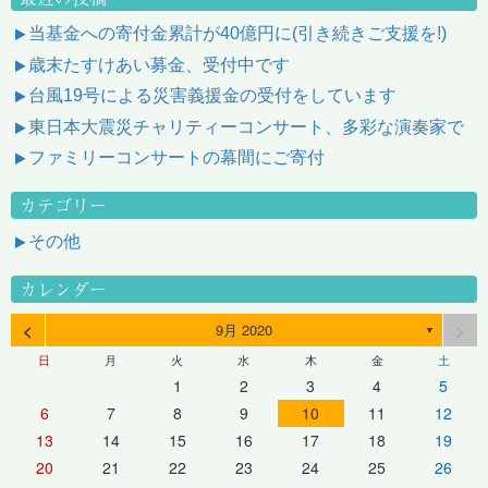
当基金への寄付金累計が40億円に(引き続きご支援を!)
歳末たすけあい募金、受付中です
台風19号による災害義援金の受付をしています
東日本大震災チャリティーコンサート、多彩な演奏家で
ファミリーコンサートの幕間にご寄付
カテゴリー
その他
カレンダー
<
>
9月 2020
▼
日
月
火
水
木
金
土
1
2
3
4
5
6
7
8
9
10
11
12
13
14
15
16
17
18
19
20
21
22
23
24
25
26