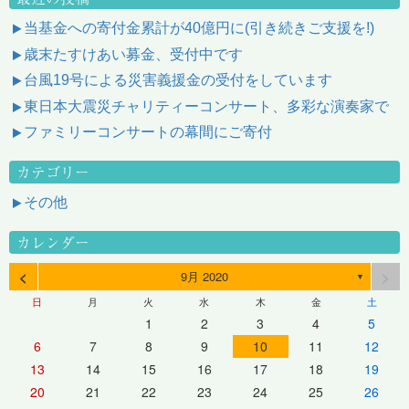
当基金への寄付金累計が40億円に(引き続きご支援を!)
歳末たすけあい募金、受付中です
台風19号による災害義援金の受付をしています
東日本大震災チャリティーコンサート、多彩な演奏家で
ファミリーコンサートの幕間にご寄付
カテゴリー
その他
カレンダー
<
>
9月 2020
▼
日
月
火
水
木
金
土
1
2
3
4
5
6
7
8
9
10
11
12
13
14
15
16
17
18
19
20
21
22
23
24
25
26