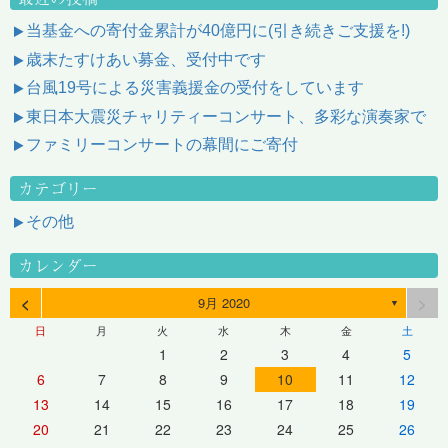
当基金への寄付金累計が40億円に(引き続きご支援を!)
歳末たすけあい募金、受付中です
台風19号による災害義援金の受付をしています
東日本大震災チャリティーコンサート、多彩な演奏家で
ファミリーコンサートの幕間にご寄付
カテゴリー
その他
カレンダー
<
>
9月 2020
▼
日
月
火
水
木
金
土
1
2
3
4
5
6
7
8
9
10
11
12
13
14
15
16
17
18
19
20
21
22
23
24
25
26