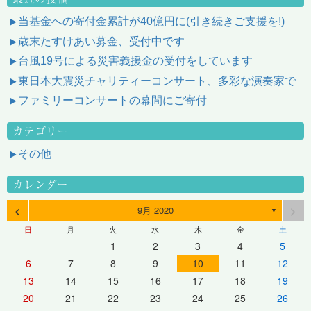
当基金への寄付金累計が40億円に(引き続きご支援を!)
歳末たすけあい募金、受付中です
台風19号による災害義援金の受付をしています
東日本大震災チャリティーコンサート、多彩な演奏家で
ファミリーコンサートの幕間にご寄付
カテゴリー
その他
カレンダー
<
>
9月 2020
▼
日
月
火
水
木
金
土
1
2
3
4
5
6
7
8
9
10
11
12
13
14
15
16
17
18
19
20
21
22
23
24
25
26