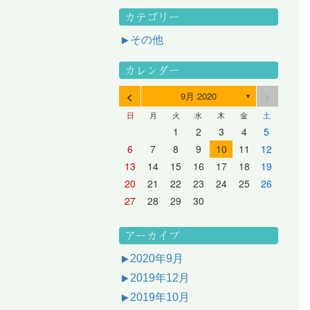
カテゴリー
その他
カレンダー
<
>
9月 2020
▼
日
月
火
水
木
金
土
3
1
3
2
2
1
2
3
1
3
2
3
1
4
2
4
3
3
2
3
1
4
2
4
3
1
4
2
5
3
5
1
4
4
3
1
4
2
5
3
5
1
1
4
2
5
3
6
4
6
2
5
5
1
1
4
2
5
3
6
1
4
6
2
2
5
1
3
6
1
4
7
5
7
3
6
1
6
2
2
5
1
3
6
1
4
7
2
5
7
3
3
6
2
4
7
2
5
1
1
2
3
4
5
10
10
10
10
10
8
6
9
4
9
5
5
8
4
6
9
4
7
5
8
6
6
9
5
7
5
8
4
11
11
10
10
10
11
11
10
11
9
7
5
6
6
9
5
7
5
8
6
9
7
7
6
8
6
9
5
12
10
12
11
11
10
11
12
10
12
11
12
10
8
6
7
7
6
8
6
9
7
8
8
7
9
7
6
13
11
13
12
12
11
12
10
13
11
13
12
10
13
11
9
7
8
8
7
9
7
8
9
9
8
8
7
14
12
14
10
13
13
12
10
13
11
14
12
14
10
10
13
11
14
12
8
9
9
8
8
9
9
9
8
6
7
8
9
10
11
12
17
15
17
13
16
11
16
12
12
15
11
13
16
11
14
17
12
15
17
13
13
16
12
14
17
12
15
11
18
16
18
14
17
12
17
13
13
16
12
14
17
12
15
18
13
16
18
14
14
17
13
15
18
13
16
12
19
17
19
15
18
13
18
14
14
17
13
15
18
13
16
19
14
17
19
15
15
18
14
16
19
14
17
13
20
18
20
16
19
14
19
15
15
18
14
16
19
14
17
20
15
18
20
16
16
19
15
17
20
15
18
14
21
19
21
17
20
15
20
16
16
19
15
17
20
15
18
21
16
19
21
17
17
20
16
18
21
16
19
15
13
14
15
16
17
18
19
24
22
24
20
23
18
23
19
19
22
18
20
23
18
21
24
19
22
24
20
20
23
19
21
24
19
22
18
25
23
25
21
24
19
24
20
20
23
19
21
24
19
22
25
20
23
25
21
21
24
20
22
25
20
23
19
26
24
26
22
25
20
25
21
21
24
20
22
25
20
23
26
21
24
26
22
22
25
21
23
26
21
24
20
27
25
27
23
26
21
26
22
22
25
21
23
26
21
24
27
22
25
27
23
23
26
22
24
27
22
25
21
28
26
28
24
27
22
27
23
23
26
22
24
27
22
25
28
23
26
28
24
24
27
23
25
28
23
26
22
20
21
22
23
24
25
26
31
29
27
30
25
30
26
26
29
25
27
30
25
28
31
26
29
27
27
30
26
28
31
26
29
25
30
28
31
26
27
27
30
26
28
31
26
29
27
30
28
28
31
27
29
27
30
26
31
29
27
28
28
31
27
29
27
30
28
31
29
28
30
28
31
27
30
28
29
28
30
28
31
29
30
29
29
28
31
29
30
29
29
30
31
30
30
29
27
28
29
30
アーカイブ
2020年9月
2019年12月
2019年10月