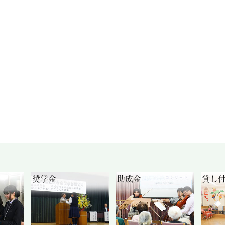
奨学金
助成金
貸し