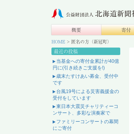
概要
寄付
HOME
>
匿名の方（新冠町）
最近の投稿
当基金への寄付金累計が40億
円に(引き続きご支援を!)
歳末たすけあい募金、受付中
です
台風19号による災害義援金の
受付をしています
東日本大震災チャリティーコ
ンサート、多彩な演奏家で
ファミリーコンサートの幕間
にご寄付