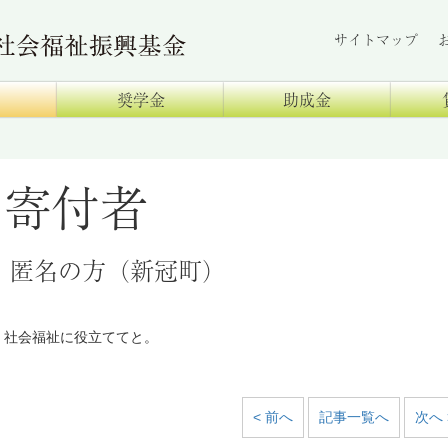
サイトマップ
奨学金
助成金
寄付者
匿名の方（新冠町）
社会福祉に役立ててと。
< 前へ
記事一覧へ
次へ 