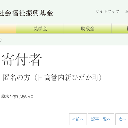
サイトマップ
奨学金
助成金
）
寄付者
匿名の方（日高管内新ひだか町）
歳末たすけあいに
< 前へ
記事一覧へ
次へ 