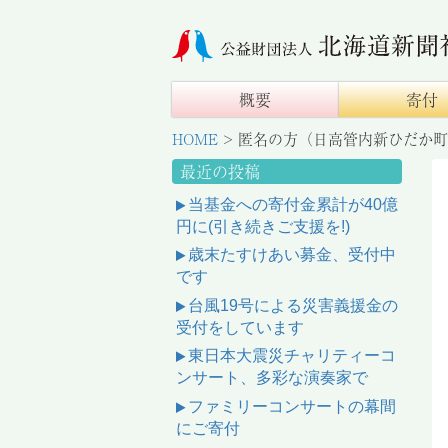
概要
寄付
HOME
>
匿名の方（日高管内新ひだか町
最近の投稿
当基金への寄付金累計が40億
円に(引き続きご支援を!)
歳末たすけあい募金、受付中
です
台風19号による災害義援金の
受付をしています
東日本大震災チャリティーコ
ンサート、多彩な演奏家で
ファミリーコンサートの幕間
にご寄付