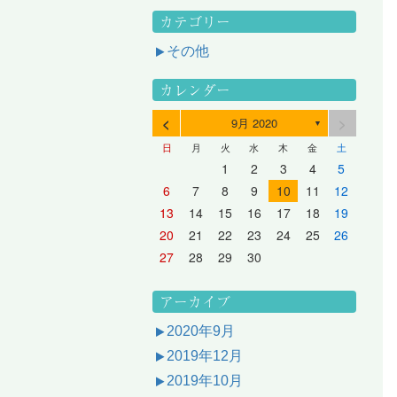
カテゴリー
その他
カレンダー
<
>
9月 2020
▼
日
月
火
水
木
金
土
3
1
3
2
2
1
2
3
1
3
2
3
1
4
2
4
3
3
2
3
1
4
2
4
3
1
4
2
5
3
5
1
4
4
3
1
4
2
5
3
5
1
1
4
2
5
3
6
4
6
2
5
5
1
1
4
2
5
3
6
1
4
6
2
2
5
1
3
6
1
4
7
5
7
3
6
1
6
2
2
5
1
3
6
1
4
7
2
5
7
3
3
6
2
4
7
2
5
1
1
2
3
4
5
10
10
10
10
10
8
6
9
4
9
5
5
8
4
6
9
4
7
5
8
6
6
9
5
7
5
8
4
11
11
10
10
10
11
11
10
11
9
7
5
6
6
9
5
7
5
8
6
9
7
7
6
8
6
9
5
12
10
12
11
11
10
11
12
10
12
11
12
10
8
6
7
7
6
8
6
9
7
8
8
7
9
7
6
13
11
13
12
12
11
12
10
13
11
13
12
10
13
11
9
7
8
8
7
9
7
8
9
9
8
8
7
14
12
14
10
13
13
12
10
13
11
14
12
14
10
10
13
11
14
12
8
9
9
8
8
9
9
9
8
6
7
8
9
10
11
12
17
15
17
13
16
11
16
12
12
15
11
13
16
11
14
17
12
15
17
13
13
16
12
14
17
12
15
11
18
16
18
14
17
12
17
13
13
16
12
14
17
12
15
18
13
16
18
14
14
17
13
15
18
13
16
12
19
17
19
15
18
13
18
14
14
17
13
15
18
13
16
19
14
17
19
15
15
18
14
16
19
14
17
13
20
18
20
16
19
14
19
15
15
18
14
16
19
14
17
20
15
18
20
16
16
19
15
17
20
15
18
14
21
19
21
17
20
15
20
16
16
19
15
17
20
15
18
21
16
19
21
17
17
20
16
18
21
16
19
15
13
14
15
16
17
18
19
24
22
24
20
23
18
23
19
19
22
18
20
23
18
21
24
19
22
24
20
20
23
19
21
24
19
22
18
25
23
25
21
24
19
24
20
20
23
19
21
24
19
22
25
20
23
25
21
21
24
20
22
25
20
23
19
26
24
26
22
25
20
25
21
21
24
20
22
25
20
23
26
21
24
26
22
22
25
21
23
26
21
24
20
27
25
27
23
26
21
26
22
22
25
21
23
26
21
24
27
22
25
27
23
23
26
22
24
27
22
25
21
28
26
28
24
27
22
27
23
23
26
22
24
27
22
25
28
23
26
28
24
24
27
23
25
28
23
26
22
20
21
22
23
24
25
26
31
29
27
30
25
30
26
26
29
25
27
30
25
28
31
26
29
27
27
30
26
28
31
26
29
25
30
28
31
26
27
27
30
26
28
31
26
29
27
30
28
28
31
27
29
27
30
26
31
29
27
28
28
31
27
29
27
30
28
31
29
28
30
28
31
27
30
28
29
28
30
28
31
29
30
29
29
28
31
29
30
29
29
30
31
30
30
29
27
28
29
30
アーカイブ
2020年9月
2019年12月
2019年10月