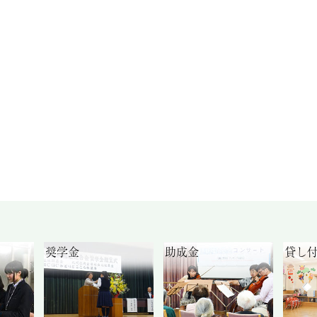
奨学金
助成金
貸し