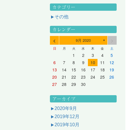
カテゴリー
その他
カレンダー
<
>
9月 2020
▼
日
月
火
水
木
金
土
3
1
3
2
2
1
2
3
1
3
2
3
1
4
2
4
3
3
2
3
1
4
2
4
3
1
4
2
5
3
5
1
4
4
3
1
4
2
5
3
5
1
1
4
2
5
3
6
4
6
2
5
5
1
1
4
2
5
3
6
1
4
6
2
2
5
1
3
6
1
4
7
5
7
3
6
1
6
2
2
5
1
3
6
1
4
7
2
5
7
3
3
6
2
4
7
2
5
1
1
2
3
4
5
10
10
10
10
10
8
6
9
4
9
5
5
8
4
6
9
4
7
5
8
6
6
9
5
7
5
8
4
11
11
10
10
10
11
11
10
11
9
7
5
6
6
9
5
7
5
8
6
9
7
7
6
8
6
9
5
12
10
12
11
11
10
11
12
10
12
11
12
10
8
6
7
7
6
8
6
9
7
8
8
7
9
7
6
13
11
13
12
12
11
12
10
13
11
13
12
10
13
11
9
7
8
8
7
9
7
8
9
9
8
8
7
14
12
14
10
13
13
12
10
13
11
14
12
14
10
10
13
11
14
12
8
9
9
8
8
9
9
9
8
6
7
8
9
10
11
12
17
15
17
13
16
11
16
12
12
15
11
13
16
11
14
17
12
15
17
13
13
16
12
14
17
12
15
11
18
16
18
14
17
12
17
13
13
16
12
14
17
12
15
18
13
16
18
14
14
17
13
15
18
13
16
12
19
17
19
15
18
13
18
14
14
17
13
15
18
13
16
19
14
17
19
15
15
18
14
16
19
14
17
13
20
18
20
16
19
14
19
15
15
18
14
16
19
14
17
20
15
18
20
16
16
19
15
17
20
15
18
14
21
19
21
17
20
15
20
16
16
19
15
17
20
15
18
21
16
19
21
17
17
20
16
18
21
16
19
15
13
14
15
16
17
18
19
24
22
24
20
23
18
23
19
19
22
18
20
23
18
21
24
19
22
24
20
20
23
19
21
24
19
22
18
25
23
25
21
24
19
24
20
20
23
19
21
24
19
22
25
20
23
25
21
21
24
20
22
25
20
23
19
26
24
26
22
25
20
25
21
21
24
20
22
25
20
23
26
21
24
26
22
22
25
21
23
26
21
24
20
27
25
27
23
26
21
26
22
22
25
21
23
26
21
24
27
22
25
27
23
23
26
22
24
27
22
25
21
28
26
28
24
27
22
27
23
23
26
22
24
27
22
25
28
23
26
28
24
24
27
23
25
28
23
26
22
20
21
22
23
24
25
26
31
29
27
30
25
30
26
26
29
25
27
30
25
28
31
26
29
27
27
30
26
28
31
26
29
25
30
28
31
26
27
27
30
26
28
31
26
29
27
30
28
28
31
27
29
27
30
26
31
29
27
28
28
31
27
29
27
30
28
31
29
28
30
28
31
27
30
28
29
28
30
28
31
29
30
29
29
28
31
29
30
29
29
30
31
30
30
29
27
28
29
30
アーカイブ
2020年9月
2019年12月
2019年10月