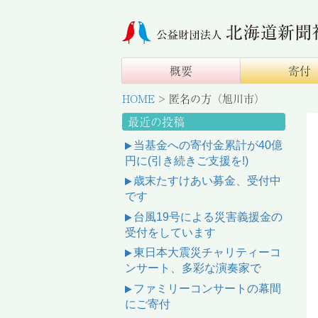
概要
寄付
HOME
>
匿名の方（旭川市）
最近の投稿
当基金への寄付金累計が40億
円に(引き続きご支援を!)
歳末たすけあい募金、受付中
です
台風19号による災害義援金の
受付をしています
東日本大震災チャリティーコ
ンサート、多彩な演奏家で
ファミリーコンサートの幕間
にご寄付