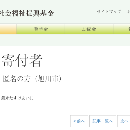
サイトマップ
奨学金
助成金
寄付者
匿名の方（旭川市）
歳末たすけあいに
< 前へ
記事一覧へ
次へ 