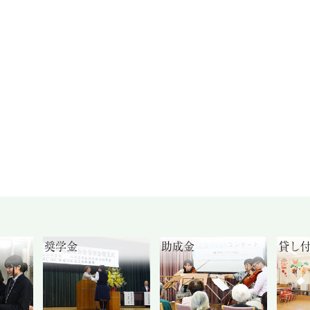
奨学金
助成金
貸し