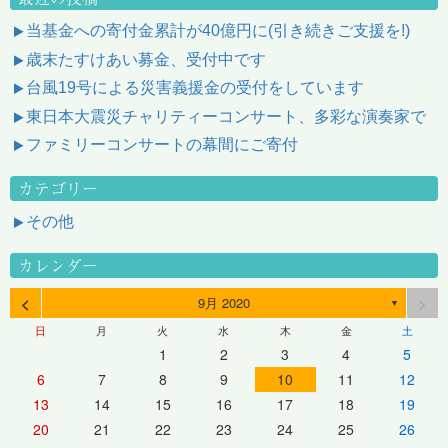
当基金への寄付金累計が40億円に(引き続きご支援を!)
歳末たすけあい募金、受付中です
台風19号による災害義援金の受付をしています
東日本大震災チャリティーコンサート、多彩な演奏家で
ファミリーコンサートの幕間にご寄付
カテゴリー
その他
カレンダー
<
>
9月 2020
▼
日
月
火
水
木
金
土
1
2
3
4
5
6
7
8
9
10
11
12
13
14
15
16
17
18
19
20
21
22
23
24
25
26