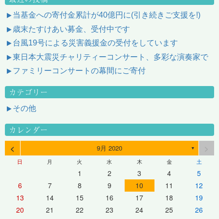
当基金への寄付金累計が40億円に(引き続きご支援を!)
歳末たすけあい募金、受付中です
台風19号による災害義援金の受付をしています
東日本大震災チャリティーコンサート、多彩な演奏家で
ファミリーコンサートの幕間にご寄付
カテゴリー
その他
カレンダー
<
>
9月 2020
▼
日
月
火
水
木
金
土
1
2
3
4
5
6
7
8
9
10
11
12
13
14
15
16
17
18
19
20
21
22
23
24
25
26