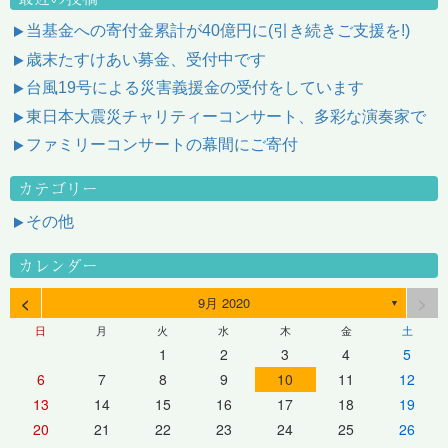
当基金への寄付金累計が40億円に(引き続きご支援を!)
歳末たすけあい募金、受付中です
台風19号による災害義援金の受付をしています
東日本大震災チャリティーコンサート、多彩な演奏家で
ファミリーコンサートの幕間にご寄付
カテゴリー
その他
カレンダー
<
>
9月 2020
▼
日
月
火
水
木
金
土
1
2
3
4
5
6
7
8
9
10
11
12
13
14
15
16
17
18
19
20
21
22
23
24
25
26