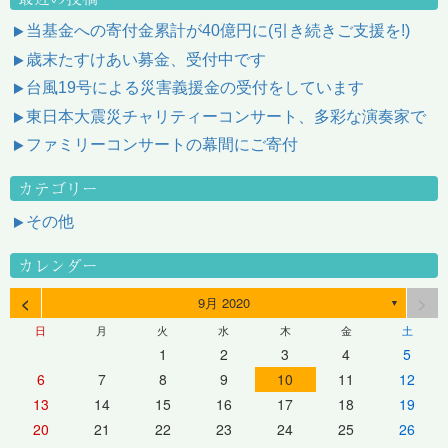
当基金への寄付金累計が40億円に(引き続きご支援を!)
歳末たすけあい募金、受付中です
台風19号による災害義援金の受付をしています
東日本大震災チャリティーコンサート、多彩な演奏家で
ファミリーコンサートの幕間にご寄付
カテゴリー
その他
カレンダー
<
>
9月 2020
▼
日
月
火
水
木
金
土
1
2
3
4
5
6
7
8
9
10
11
12
13
14
15
16
17
18
19
20
21
22
23
24
25
26