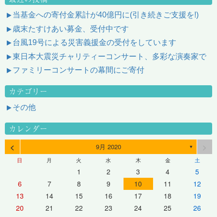
当基金への寄付金累計が40億円に(引き続きご支援を!)
歳末たすけあい募金、受付中です
台風19号による災害義援金の受付をしています
東日本大震災チャリティーコンサート、多彩な演奏家で
ファミリーコンサートの幕間にご寄付
カテゴリー
その他
カレンダー
<
>
9月 2020
▼
日
月
火
水
木
金
土
1
2
3
4
5
6
7
8
9
10
11
12
13
14
15
16
17
18
19
20
21
22
23
24
25
26