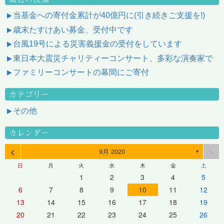
当基金への寄付金累計が40億円に(引き続きご支援を!)
歳末たすけあい募金、受付中です
台風19号による災害義援金の受付をしています
東日本大震災チャリティーコンサート、多彩な演奏家で
ファミリーコンサートの幕間にご寄付
カテゴリー
その他
カレンダー
<
>
9月 2020
▼
日
月
火
水
木
金
土
1
2
3
4
5
6
7
8
9
10
11
12
13
14
15
16
17
18
19
20
21
22
23
24
25
26