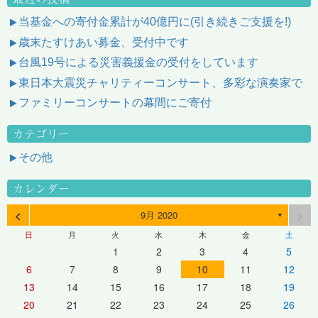
当基金への寄付金累計が40億円に(引き続きご支援を!)
歳末たすけあい募金、受付中です
台風19号による災害義援金の受付をしています
東日本大震災チャリティーコンサート、多彩な演奏家で
ファミリーコンサートの幕間にご寄付
カテゴリー
その他
カレンダー
<
>
9月 2020
▼
日
月
火
水
木
金
土
1
2
3
4
5
6
7
8
9
10
11
12
13
14
15
16
17
18
19
20
21
22
23
24
25
26