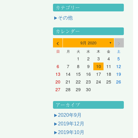
カテゴリー
その他
カレンダー
<
>
9月 2020
▼
日
月
火
水
木
金
土
3
1
3
2
2
1
2
3
1
3
2
3
1
4
2
4
3
3
2
3
1
4
2
4
3
1
4
2
5
3
5
1
4
4
3
1
4
2
5
3
5
1
1
4
2
5
3
6
4
6
2
5
5
1
1
4
2
5
3
6
1
4
6
2
2
5
1
3
6
1
4
7
5
7
3
6
1
6
2
2
5
1
3
6
1
4
7
2
5
7
3
3
6
2
4
7
2
5
1
1
2
3
4
5
10
10
10
10
10
8
6
9
4
9
5
5
8
4
6
9
4
7
5
8
6
6
9
5
7
5
8
4
11
11
10
10
10
11
11
10
11
9
7
5
6
6
9
5
7
5
8
6
9
7
7
6
8
6
9
5
12
10
12
11
11
10
11
12
10
12
11
12
10
8
6
7
7
6
8
6
9
7
8
8
7
9
7
6
13
11
13
12
12
11
12
10
13
11
13
12
10
13
11
9
7
8
8
7
9
7
8
9
9
8
8
7
14
12
14
10
13
13
12
10
13
11
14
12
14
10
10
13
11
14
12
8
9
9
8
8
9
9
9
8
6
7
8
9
10
11
12
17
15
17
13
16
11
16
12
12
15
11
13
16
11
14
17
12
15
17
13
13
16
12
14
17
12
15
11
18
16
18
14
17
12
17
13
13
16
12
14
17
12
15
18
13
16
18
14
14
17
13
15
18
13
16
12
19
17
19
15
18
13
18
14
14
17
13
15
18
13
16
19
14
17
19
15
15
18
14
16
19
14
17
13
20
18
20
16
19
14
19
15
15
18
14
16
19
14
17
20
15
18
20
16
16
19
15
17
20
15
18
14
21
19
21
17
20
15
20
16
16
19
15
17
20
15
18
21
16
19
21
17
17
20
16
18
21
16
19
15
13
14
15
16
17
18
19
24
22
24
20
23
18
23
19
19
22
18
20
23
18
21
24
19
22
24
20
20
23
19
21
24
19
22
18
25
23
25
21
24
19
24
20
20
23
19
21
24
19
22
25
20
23
25
21
21
24
20
22
25
20
23
19
26
24
26
22
25
20
25
21
21
24
20
22
25
20
23
26
21
24
26
22
22
25
21
23
26
21
24
20
27
25
27
23
26
21
26
22
22
25
21
23
26
21
24
27
22
25
27
23
23
26
22
24
27
22
25
21
28
26
28
24
27
22
27
23
23
26
22
24
27
22
25
28
23
26
28
24
24
27
23
25
28
23
26
22
20
21
22
23
24
25
26
31
29
27
30
25
30
26
26
29
25
27
30
25
28
31
26
29
27
27
30
26
28
31
26
29
25
30
28
31
26
27
27
30
26
28
31
26
29
27
30
28
28
31
27
29
27
30
26
31
29
27
28
28
31
27
29
27
30
28
31
29
28
30
28
31
27
30
28
29
28
30
28
31
29
30
29
29
28
31
29
30
29
29
30
31
30
30
29
27
28
29
30
アーカイブ
2020年9月
2019年12月
2019年10月