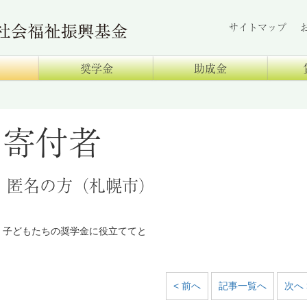
サイトマップ
奨学金
助成金
寄付者
匿名の方（札幌市）
子どもたちの奨学金に役立ててと
< 前へ
記事一覧へ
次へ 