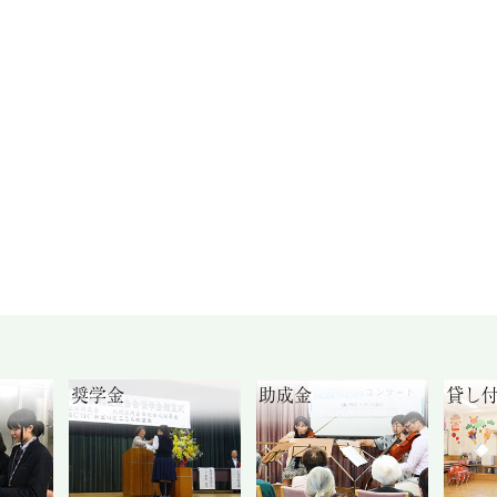
奨学金
助成金
貸し