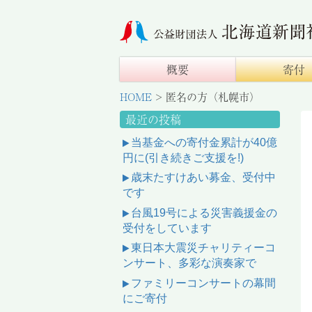
概要
寄付
HOME
>
匿名の方（札幌市）
最近の投稿
当基金への寄付金累計が40億
円に(引き続きご支援を!)
歳末たすけあい募金、受付中
です
台風19号による災害義援金の
受付をしています
東日本大震災チャリティーコ
ンサート、多彩な演奏家で
ファミリーコンサートの幕間
にご寄付