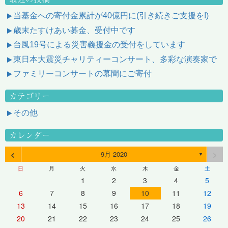
当基金への寄付金累計が40億円に(引き続きご支援を!)
歳末たすけあい募金、受付中です
台風19号による災害義援金の受付をしています
東日本大震災チャリティーコンサート、多彩な演奏家で
ファミリーコンサートの幕間にご寄付
カテゴリー
その他
カレンダー
<
>
9月 2020
▼
日
月
火
水
木
金
土
1
2
3
4
5
6
7
8
9
10
11
12
13
14
15
16
17
18
19
20
21
22
23
24
25
26