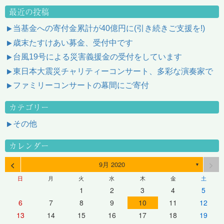
最近の投稿
当基金への寄付金累計が40億円に(引き続きご支援を!)
歳末たすけあい募金、受付中です
台風19号による災害義援金の受付をしています
東日本大震災チャリティーコンサート、多彩な演奏家で
ファミリーコンサートの幕間にご寄付
カテゴリー
その他
カレンダー
<
>
9月 2020
▼
日
月
火
水
木
金
土
1
2
3
4
5
6
7
8
9
10
11
12
13
14
15
16
17
18
19