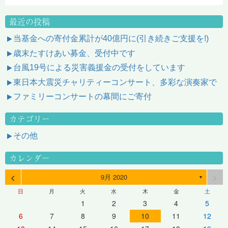
最近の投稿
当基金への寄付金累計が40億円に(引き続きご支援を!)
歳末たすけあい募金、受付中です
台風19号による災害義援金の受付をしています
東日本大震災チャリティーコンサート、多彩な演奏家で
ファミリーコンサートの幕間にご寄付
カテゴリー
その他
カレンダー
<
>
9月 2020
▼
日
月
火
水
木
金
土
1
2
3
4
5
6
7
8
9
10
11
12