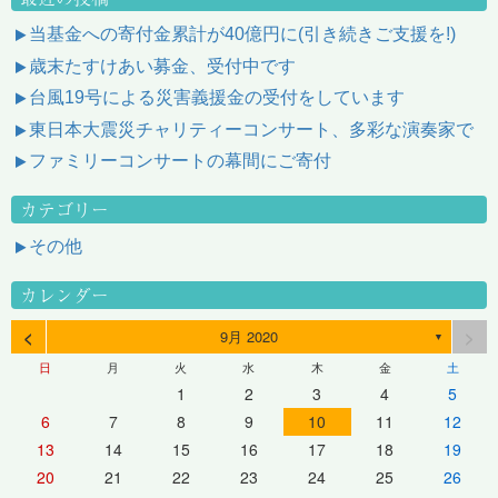
当基金への寄付金累計が40億円に(引き続きご支援を!)
歳末たすけあい募金、受付中です
台風19号による災害義援金の受付をしています
東日本大震災チャリティーコンサート、多彩な演奏家で
ファミリーコンサートの幕間にご寄付
カテゴリー
その他
カレンダー
<
>
9月 2020
▼
日
月
火
水
木
金
土
1
2
3
4
5
6
7
8
9
10
11
12
13
14
15
16
17
18
19
20
21
22
23
24
25
26