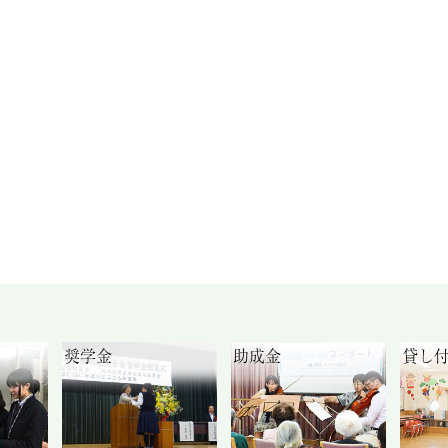
奨学金
助成金
貸し