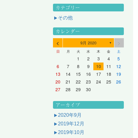
カテゴリー
その他
カレンダー
<
>
9月 2020
▼
日
月
火
水
木
金
土
3
1
3
2
2
1
2
3
1
3
2
3
1
4
2
4
3
3
2
3
1
4
2
4
3
1
4
2
5
3
5
1
4
4
3
1
4
2
5
3
5
1
1
4
2
5
3
6
4
6
2
5
5
1
1
4
2
5
3
6
1
4
6
2
2
5
1
3
6
1
4
7
5
7
3
6
1
6
2
2
5
1
3
6
1
4
7
2
5
7
3
3
6
2
4
7
2
5
1
1
2
3
4
5
10
10
10
10
10
8
6
9
4
9
5
5
8
4
6
9
4
7
5
8
6
6
9
5
7
5
8
4
11
11
10
10
10
11
11
10
11
9
7
5
6
6
9
5
7
5
8
6
9
7
7
6
8
6
9
5
12
10
12
11
11
10
11
12
10
12
11
12
10
8
6
7
7
6
8
6
9
7
8
8
7
9
7
6
13
11
13
12
12
11
12
10
13
11
13
12
10
13
11
9
7
8
8
7
9
7
8
9
9
8
8
7
14
12
14
10
13
13
12
10
13
11
14
12
14
10
10
13
11
14
12
8
9
9
8
8
9
9
9
8
6
7
8
9
10
11
12
17
15
17
13
16
11
16
12
12
15
11
13
16
11
14
17
12
15
17
13
13
16
12
14
17
12
15
11
18
16
18
14
17
12
17
13
13
16
12
14
17
12
15
18
13
16
18
14
14
17
13
15
18
13
16
12
19
17
19
15
18
13
18
14
14
17
13
15
18
13
16
19
14
17
19
15
15
18
14
16
19
14
17
13
20
18
20
16
19
14
19
15
15
18
14
16
19
14
17
20
15
18
20
16
16
19
15
17
20
15
18
14
21
19
21
17
20
15
20
16
16
19
15
17
20
15
18
21
16
19
21
17
17
20
16
18
21
16
19
15
13
14
15
16
17
18
19
24
22
24
20
23
18
23
19
19
22
18
20
23
18
21
24
19
22
24
20
20
23
19
21
24
19
22
18
25
23
25
21
24
19
24
20
20
23
19
21
24
19
22
25
20
23
25
21
21
24
20
22
25
20
23
19
26
24
26
22
25
20
25
21
21
24
20
22
25
20
23
26
21
24
26
22
22
25
21
23
26
21
24
20
27
25
27
23
26
21
26
22
22
25
21
23
26
21
24
27
22
25
27
23
23
26
22
24
27
22
25
21
28
26
28
24
27
22
27
23
23
26
22
24
27
22
25
28
23
26
28
24
24
27
23
25
28
23
26
22
20
21
22
23
24
25
26
31
29
27
30
25
30
26
26
29
25
27
30
25
28
31
26
29
27
27
30
26
28
31
26
29
25
30
28
31
26
27
27
30
26
28
31
26
29
27
30
28
28
31
27
29
27
30
26
31
29
27
28
28
31
27
29
27
30
28
31
29
28
30
28
31
27
30
28
29
28
30
28
31
29
30
29
29
28
31
29
30
29
29
30
31
30
30
29
27
28
29
30
アーカイブ
2020年9月
2019年12月
2019年10月