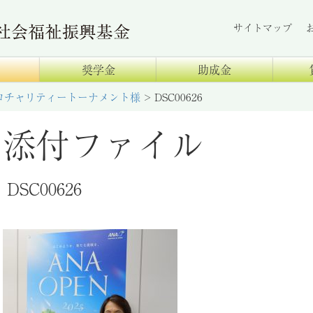
サイトマップ
奨学金
助成金
プロチャリティートーナメント様
>
DSC00626
添付ファイル
DSC00626