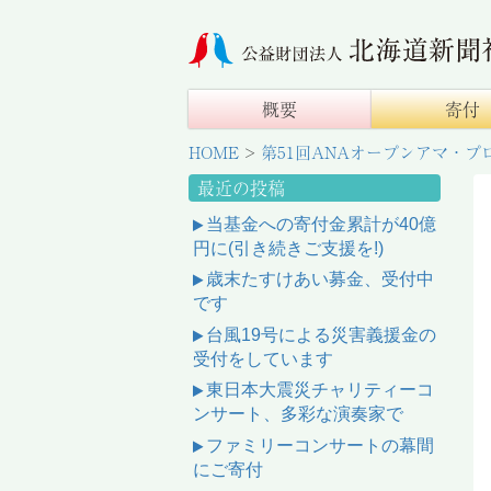
概要
寄付
HOME
>
第51回ANAオープンアマ・
最近の投稿
当基金への寄付金累計が40億
円に(引き続きご支援を!)
歳末たすけあい募金、受付中
です
台風19号による災害義援金の
受付をしています
東日本大震災チャリティーコ
ンサート、多彩な演奏家で
ファミリーコンサートの幕間
にご寄付