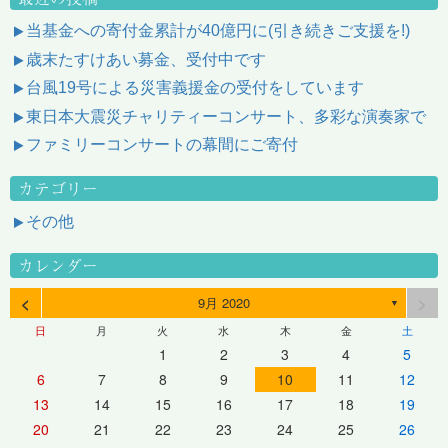
当基金への寄付金累計が40億円に(引き続きご支援を!)
歳末たすけあい募金、受付中です
台風19号による災害義援金の受付をしています
東日本大震災チャリティーコンサート、多彩な演奏家で
ファミリーコンサートの幕間にご寄付
カテゴリー
その他
カレンダー
<
>
9月 2020
▼
日
月
火
水
木
金
土
1
2
3
4
5
6
7
8
9
10
11
12
13
14
15
16
17
18
19
20
21
22
23
24
25
26