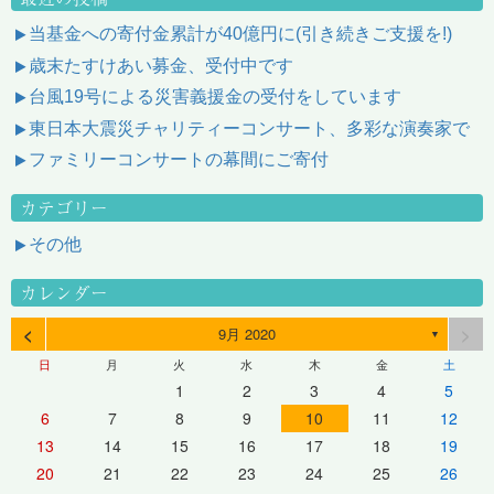
当基金への寄付金累計が40億円に(引き続きご支援を!)
歳末たすけあい募金、受付中です
台風19号による災害義援金の受付をしています
東日本大震災チャリティーコンサート、多彩な演奏家で
ファミリーコンサートの幕間にご寄付
カテゴリー
その他
カレンダー
<
>
9月 2020
▼
日
月
火
水
木
金
土
1
2
3
4
5
6
7
8
9
10
11
12
13
14
15
16
17
18
19
20
21
22
23
24
25
26