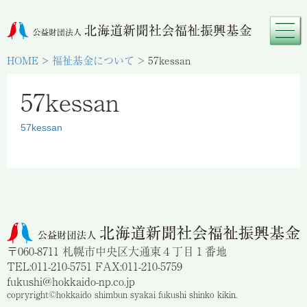
HOME
>
福祉基金について
>
57kessan
57kessan
57kessan
〒060-8711 札幌市中央区大通東４丁目１番地
TEL:011-210-5751 FAX:011-210-5759
fukushi@hokkaido-np.co.jp
copryright©hokkaido shimbun syakai fukushi shinko kikin.