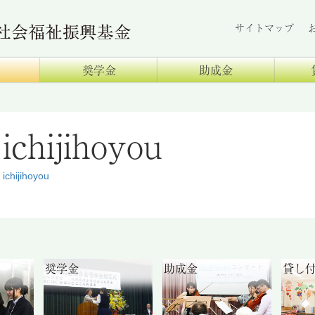
サイトマップ
奨学金
助成金
ichijihoyou
ichijihoyou
奨学金
助成金
貸し