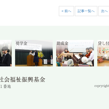
< 前へ
記事一覧へ
次へ 
奨学金
助成金
貸し
目１番地
copryright