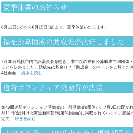
夏季休業のお知らせ
8月12日(火)から8月15日(金)まで、夏季休業いたします。
福祉公募助成の助成先が決定しました
7月30日札幌市内で評議員会を開き、本年度の福祉公募助成で38団体・事
ことを決めました。助成先は基金ＨＰ「助成金」のページをご覧くださ
4社会面…
続きを読む
道新ボランティア奨励賞が決定
第49回道新ボランティア奨励賞の一般奨励賞8団体が、7月3日に開か
月11日(金)付け北海道新聞朝刊(第3社会面)に掲載されています。贈呈
定で…
続きを読む
「2025道新・UHB花火大会」福祉観覧