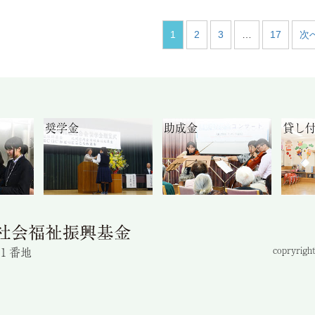
1
2
3
…
17
次へ
奨学金
助成金
貸し
目１番地
copryright