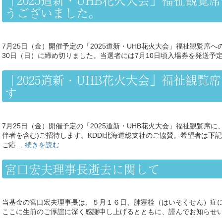
うございました。
7月25日（金）開催予定の「2025道新・UHB花火大会」福祉観覧席
30日（日）に締め切りました。当選者には7月10日頃入場券を発送予
「2025道新・UHB花火大会」福祉観覧席
す
7月25日（金）開催予定の「2025道新・UHB花火大会」福祉観覧席に、
伴者を含む)ご招待します。KDDI北海道総支社のご協賛。希望者は下
ご応…
続きを読む
宮口宏夫理事長逝去に関して
当基金の宮口宏夫理事長は、５月１６日、肺塞栓（はいそくせん）症
ここに生前のご厚誼に深く感謝申し上げるとともに、謹んでお知らせ