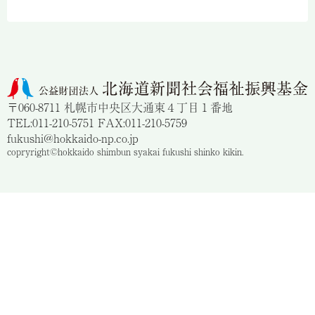
〒060-8711 札幌市中央区大通東４丁目１番地
TEL:011-210-5751 FAX:011-210-5759
fukushi@hokkaido-np.co.jp
copryright©hokkaido shimbun syakai fukushi shinko kikin.