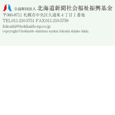
〒060-8711 札幌市中央区大通東４丁目１番地
TEL:011-210-5751 FAX:011-210-5759
fukushi@hokkaido-np.co.jp
copryright©hokkaido shimbun syakai fukushi shinko kikin.