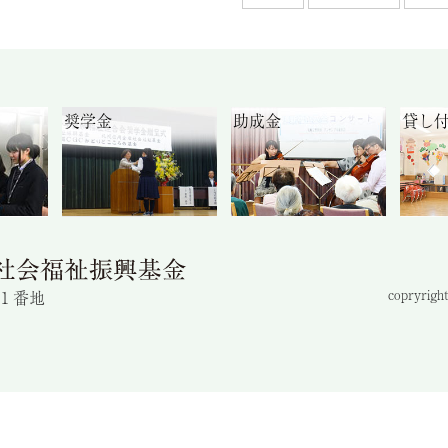
奨学金
助成金
貸し
目１番地
copryright