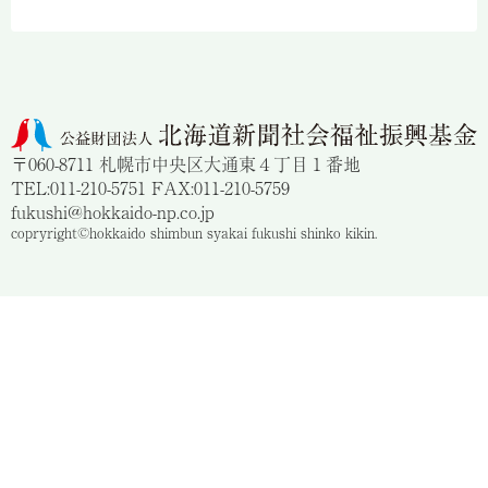
〒060-8711 札幌市中央区大通東４丁目１番地
TEL:011-210-5751 FAX:011-210-5759
fukushi@hokkaido-np.co.jp
copryright©hokkaido shimbun syakai fukushi shinko kikin.