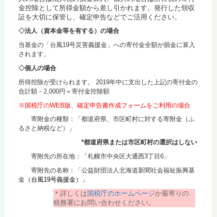
金控除として所得金額から差し引かれます。発行した領収
証を大切に保管し、確定申告などでご活用ください。
◇法人（資本金等を有する）の場合
当基金の「台風19号災害義援金」への寄付金全額が損金に算入
されます。
◇個人の場合
所得控除が受けられます。 2019年中に支出した上記の寄付金の
合計額－2,000円＝寄付金控除額
※国税庁のWEB版、確定申告書作成フォームをご利用の場合
寄附金の種類：「都道府県、市区町村に対する寄附金（ふ
るさと納税など）」
*都道府県または市区町村の選択はしない
寄附先の所在地：「札幌市中央区大通西3丁目6」
寄附先の名称：「公益財団法人北海道新聞社会福祉振興基
金
（台風19号義援金）」
＊詳しくは
国税庁のホームページ
か最寄りの
税務署にお問い合わせください。