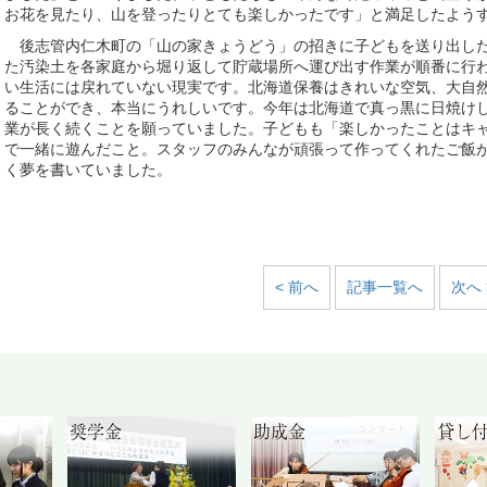
お花を見たり、山を登ったりとても楽しかったです」と満足したよう
後志管内仁木町の「山の家きょうどう」の招きに子どもを送り出した
た汚染土を各家庭から堀り返して貯蔵場所へ運び出す作業が順番に行
い生活には戻れていない現実です。北海道保養はきれいな空気、大自
ることができ、本当にうれしいです。今年は北海道で真っ黒に日焼け
業が長く続くことを願っていました。子どもも「楽しかったことはキ
で一緒に遊んだこと。スタッフのみんなが頑張って作ってくれたご飯
く夢を書いていました。
< 前へ
記事一覧へ
次へ 
奨学金
助成金
貸し