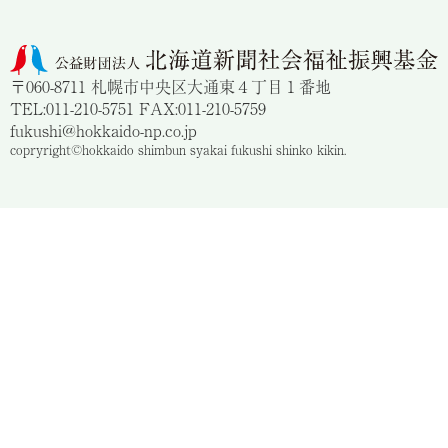
〒060-8711 札幌市中央区大通東４丁目１番地
TEL:011-210-5751 FAX:011-210-5759
fukushi@hokkaido-np.co.jp
copryright©hokkaido shimbun syakai fukushi shinko kikin.