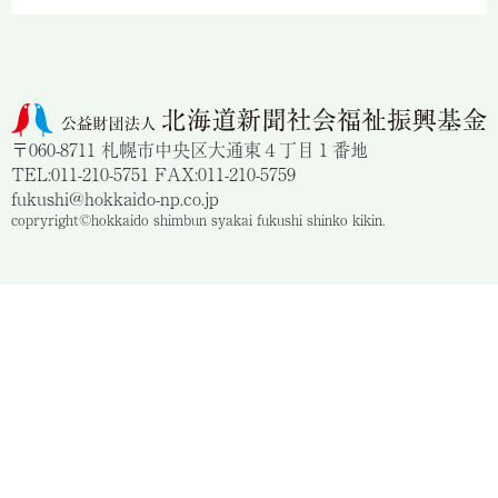
〒060-8711 札幌市中央区大通東４丁目１番地
TEL:011-210-5751 FAX:011-210-5759
fukushi@hokkaido-np.co.jp
copryright©hokkaido shimbun syakai fukushi shinko kikin.