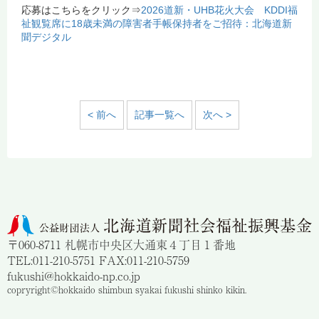
応募はこちらをクリック⇒
2026道新・UHB花火大会 KDDI福
祉観覧席に18歳未満の障害者手帳保持者をご招待：北海道新
聞デジタル
< 前へ
記事一覧へ
次へ >
〒060-8711 札幌市中央区大通東４丁目１番地
TEL:011-210-5751 FAX:011-210-5759
fukushi@hokkaido-np.co.jp
copryright©hokkaido shimbun syakai fukushi shinko kikin.