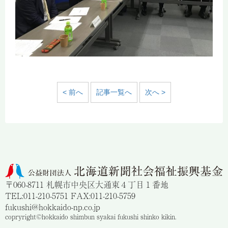
< 前へ
記事一覧へ
次へ >
〒060-8711 札幌市中央区大通東４丁目１番地
TEL:011-210-5751 FAX:011-210-5759
fukushi@hokkaido-np.co.jp
copryright©hokkaido shimbun syakai fukushi shinko kikin.