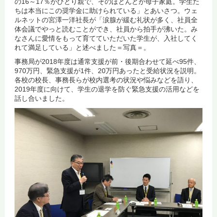
の16～17％がひとり親で、そのほとんどが母子家庭。学生た
ちは本当にこの奨学金に助けられている」とあいさつ。ウェ
ルネットの宮澤一洋社長が「涙腺が緩む礼状が多く、社員全
体会議でやっと読むことができ、社員から拍手が沸いた。み
なさんに愛情をもって育てていただいた学生が、入社してく
れて満足している」と述べました＝写真＝。
事務局が2018年度は通常支援が前・後期合わせて延べ95件、
970万円、緊急支援が1件、20万円あったと受給状況を説明。
各校の校長、事務長らが校内選考の状況や悩みなどを語り、
2019年度に向けて、学生の退学を防ぐ緊急支援の活用などを
話し合いました。