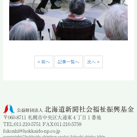
< 前へ
記事一覧へ
次へ >
〒060-8711 札幌市中央区大通東４丁目１番地
TEL:011-210-5751 FAX:011-210-5759
fukushi@hokkaido-np.co.jp
copryright©hokkaido shimbun syakai fukushi shinko kikin.