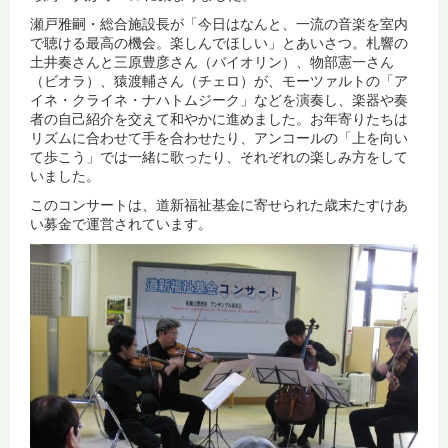
瀬戸雅嗣・総合施設長が「今日はなんと、一流の音楽を室内
で聴ける最高の機会。楽しんでほしい」とあいさつ。札響の
土井奏さんと三原豊彦さん（バイオリン）、物部憲一さん
（ビオラ）、猿渡輔さん（チェロ）が、モーツァルトの「ア
イネ・クライネ・ナハトムジーク」などを演奏し、楽器や奏
者の自己紹介を交えて和やかに進めました。お年寄りたちは
リズムに合わせて手を合わせたり、アンコールの「上を向い
て歩こう」では一緒に歌ったり、それぞれの楽しみ方をして
いました。
このコンサートは、道新福祉基金に寄せられた歳末たすけあ
い募金で運営されています。