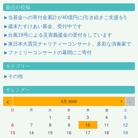
最近の投稿
当基金への寄付金累計が40億円に(引き続きご支援を!)
歳末たすけあい募金、受付中です
台風19号による災害義援金の受付をしています
東日本大震災チャリティーコンサート、多彩な演奏家で
ファミリーコンサートの幕間にご寄付
カテゴリー
その他
カレンダー
<
>
9月 2020
▼
日
月
火
水
木
金
土
1
2
3
4
5
6
7
8
9
10
11
12
13
14
15
16
17
18
19