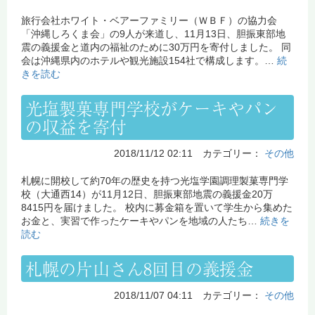
旅行会社ホワイト・ベアーファミリー（ＷＢＦ）の協力会
「沖縄しろくま会」の9人が来道し、11月13日、胆振東部地
震の義援金と道内の福祉のために30万円を寄付しました。 同
会は沖縄県内のホテルや観光施設154社で構成します。…
続
きを読む
光塩製菓専門学校がケーキやパン
の収益を寄付
2018/11/12 02:11 カテゴリー：
その他
札幌に開校して約70年の歴史を持つ光塩学園調理製菓専門学
校（大通西14）が11月12日、胆振東部地震の義援金20万
8415円を届けました。 校内に募金箱を置いて学生から集めた
お金と、実習で作ったケーキやパンを地域の人たち…
続きを
読む
札幌の片山さん8回目の義援金
2018/11/07 04:11 カテゴリー：
その他