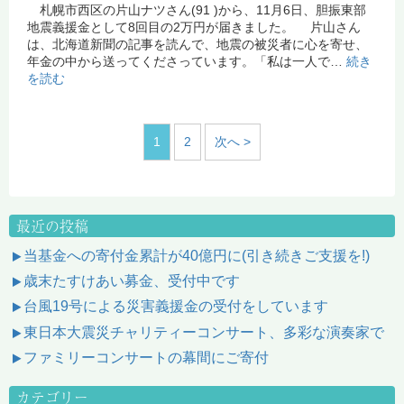
札幌市西区の片山ナツさん(91 )から、11月6日、胆振東部
地震義援金として8回目の2万円が届きました。 片山さん
は、北海道新聞の記事を読んで、地震の被災者に心を寄せ、
年金の中から送ってくださっています。「私は一人で…
続き
を読む
1
2
次へ >
最近の投稿
当基金への寄付金累計が40億円に(引き続きご支援を!)
歳末たすけあい募金、受付中です
台風19号による災害義援金の受付をしています
東日本大震災チャリティーコンサート、多彩な演奏家で
ファミリーコンサートの幕間にご寄付
カテゴリー