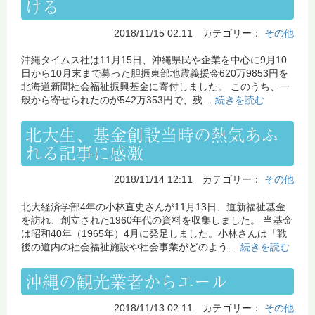
ける
2018/11/15 02:11 カテゴリー：
その他
沖縄タイムス社は11月15日、沖縄県民や企業を中心に9月10
日から10月末まで募った胆振東部地震義援金620万9853円を
北海道新聞社会福祉振興基金に寄付しました。 このうち、一
般から寄せられたのが542万353円で、残…
続きを読む
北大生、基金創設当時の熱気あふ
れる記事に感激
2018/11/14 12:11 カテゴリー：
その他
北大経済学部4年の小林直史さんが11月13日、道新福祉基金
を訪れ、創立された1960年代の資料を収集しました。 当基金
は昭和40年（1965年）4月に発足しました。小林さんは「戦
後の道内の社会福祉施設や社会事業がどのよう…
続きを読む
沖縄の観光業者からエール
2018/11/13 02:11 カテゴリー：
その他