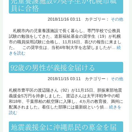
児童養護施設の奨学生が札幌市職
員に合格
2018/11/16 03:11 カテゴリー：
その他
札幌市内の児童養護施設で長く暮らし、専門学校で公務員
試験の勉強をしてきた、道新福祉基金の奨学生（19）が札幌
市の職員採用試験に合格し、11月16日、喜びの報告に来まし
た。 この奨学生は、当初4年制大学を志望しましたが…
続
きを読む
92歳の男性が義援金届ける
2018/11/15 03:11 カテゴリー：
その他
札幌市豊平区の渡辺陽さん（92）が11月15日、胆振東部地震
義援金5万円を持参しました。 渡辺さんは太平洋戦争中の昭
和18年、千葉県柏の航空隊に入隊し、4カ月の教育後、満州に
配属されました。着任した部隊には最新鋭という偵…
続きを
読む
地震義援金に沖縄県民の募金を届