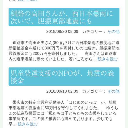
釧路の高田さんが、西日本豪雨に
次いで、胆振東部地震にも
2018/09/20 05:09 カテゴリー：
その他
釧路市の高田正夫さん(80 )は7月に西日本豪雨の被災地に道
新福祉基金を通じて300万円を寄付したのに続き、胆振東部地
震義援金にも200万円を寄付しました。 高田さんは釧路市
内の道東塩業に勤めていました。若いころから…
続きを読む
児童発達支援のNPOが、地震の義
援金
2018/09/13 02:09 カテゴリー：
その他
帯広市の特定非営利活動法人「はじめのいっぽ」が、胆振
東部地震の義援金に50万円を寄付してくれました。 ゆうち
ょの払込取扱票には「私たちは子どもたちの支援をしている
事業所です。この度の被害に心痛めております。少しでも
早…
続きを読む