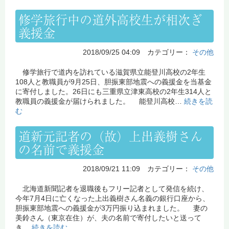
修学旅行中の道外高校生が相次ぎ
義援金
2018/09/25 04:09 カテゴリー：
その他
修学旅行で道内を訪れている滋賀県立能登川高校の2年生
108人と教職員が9月25日、胆振東部地震への義援金を当基金
に寄付しました。26日にも三重県立津東高校の2年生314人と
教職員の義援金が届けられました。 能登川高校…
続きを読
む
道新元記者の（故）上出義樹さん
の名前で義援金
2018/09/21 11:09 カテゴリー：
その他
北海道新聞記者を退職後もフリー記者として発信を続け、
今年7月4日に亡くなった上出義樹さん名義の銀行口座から、
胆振東部地震への義援金が3万円振り込まれました。 妻の
美鈴さん（東京在住）が、夫の名前で寄付したいと送って
き…
続きを読む