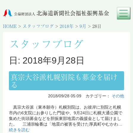
HOME
>
スタッフブログ
>
2018年
>
9月
>
28日
スタッフブログ
日: 2018年9月28日
真宗大谷派札幌別院も募金を届け
る
2018/09/28 05:09 カテゴリー：
その他
真宗大谷派（東本願寺）札幌別院は、お彼岸に別院と札幌
市内の6支院にお参りした門徒や、9月24日に札幌大通公園で
集めた街頭募金などを胆振東部地震の義援金として届けまし
た。 三浦崇輪番は「地震の被害を受けた厚真町やむかわ…
続きを読む