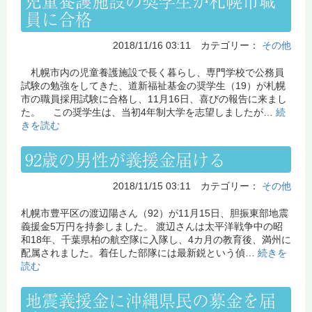
児童養護施設の奨学生が札幌市職
員に合格
2018/11/16 03:11 カテゴリー：
その他
札幌市内の児童養護施設で長く暮らし、専門学校で公務員
試験の勉強をしてきた、道新福祉基金の奨学生（19）が札幌
市の職員採用試験に合格し、11月16日、喜びの報告に来まし
た。 この奨学生は、当初4年制大学を志望しましたが…
続
きを読む
92歳の男性が義援金届ける
2018/11/15 03:11 カテゴリー：
その他
札幌市豊平区の渡辺陽さん（92）が11月15日、胆振東部地震
義援金5万円を持参しました。 渡辺さんは太平洋戦争中の昭
和18年、千葉県柏の航空隊に入隊し、4カ月の教育後、満州に
配属されました。着任した部隊には最新鋭という偵…
続きを
読む
地震義援金に沖縄県民の募金を届