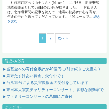
札幌市西区の片山ナツさん(91 )から、11月6日、胆振東部
地震義援金として8回目の2万円が届きました。 片山さん
は、北海道新聞の記事を読んで、地震の被災者に心を寄せ、
年金の中から送ってくださっています。「私は一人で…
続き
を読む
1
2
次へ >
最近の投稿
当基金への寄付金累計が40億円に(引き続きご支援を!)
歳末たすけあい募金、受付中です
台風19号による災害義援金の受付をしています
東日本大震災チャリティーコンサート、多彩な演奏家で
ファミリーコンサートの幕間にご寄付
カテゴリー