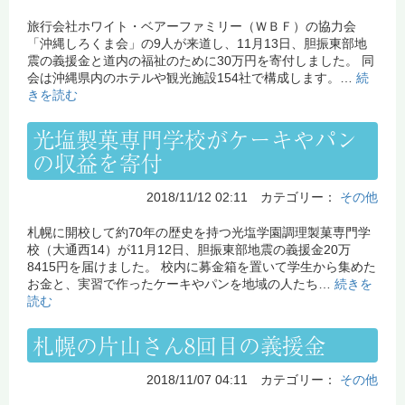
旅行会社ホワイト・ベアーファミリー（ＷＢＦ）の協力会
「沖縄しろくま会」の9人が来道し、11月13日、胆振東部地
震の義援金と道内の福祉のために30万円を寄付しました。 同
会は沖縄県内のホテルや観光施設154社で構成します。…
続
きを読む
光塩製菓専門学校がケーキやパン
の収益を寄付
2018/11/12 02:11 カテゴリー：
その他
札幌に開校して約70年の歴史を持つ光塩学園調理製菓専門学
校（大通西14）が11月12日、胆振東部地震の義援金20万
8415円を届けました。 校内に募金箱を置いて学生から集めた
お金と、実習で作ったケーキやパンを地域の人たち…
続きを
読む
札幌の片山さん8回目の義援金
2018/11/07 04:11 カテゴリー：
その他