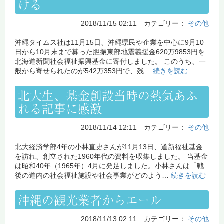
ける
2018/11/15 02:11 カテゴリー：
その他
沖縄タイムス社は11月15日、沖縄県民や企業を中心に9月10
日から10月末まで募った胆振東部地震義援金620万9853円を
北海道新聞社会福祉振興基金に寄付しました。 このうち、一
般から寄せられたのが542万353円で、残…
続きを読む
北大生、基金創設当時の熱気あふ
れる記事に感激
2018/11/14 12:11 カテゴリー：
その他
北大経済学部4年の小林直史さんが11月13日、道新福祉基金
を訪れ、創立された1960年代の資料を収集しました。 当基金
は昭和40年（1965年）4月に発足しました。小林さんは「戦
後の道内の社会福祉施設や社会事業がどのよう…
続きを読む
沖縄の観光業者からエール
2018/11/13 02:11 カテゴリー：
その他