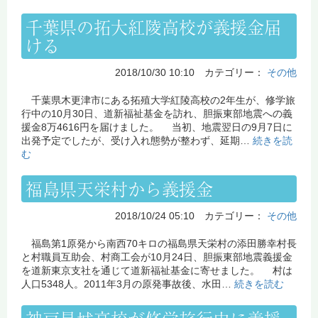
千葉県の拓大紅陵高校が義援金届
ける
2018/10/30 10:10 カテゴリー：
その他
千葉県木更津市にある拓殖大学紅陵高校の2年生が、修学旅
行中の10月30日、道新福祉基金を訪れ、胆振東部地震への義
援金8万4616円を届けました。 当初、地震翌日の9月7日に
出発予定でしたが、受け入れ態勢が整わず、延期…
続きを読
む
福島県天栄村から義援金
2018/10/24 05:10 カテゴリー：
その他
福島第1原発から南西70キロの福島県天栄村の添田勝幸村長
と村職員互助会、村商工会が10月24日、胆振東部地震義援金
を道新東京支社を通じて道新福祉基金に寄せました。 村は
人口5348人。2011年3月の原発事故後、水田…
続きを読む