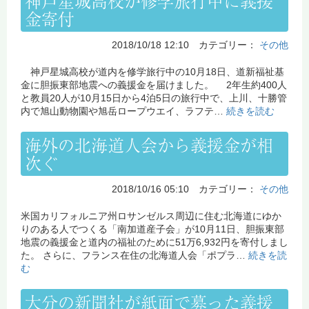
神戸星城高校が修学旅行中に義援
金寄付
2018/10/18 12:10 カテゴリー：
その他
神戸星城高校が道内を修学旅行中の10月18日、道新福祉基
金に胆振東部地震への義援金を届けました。 2年生約400人
と教員20人が10月15日から4泊5日の旅行中で、上川、十勝管
内で旭山動物園や旭岳ロープウエイ、ラフテ…
続きを読む
海外の北海道人会から義援金が相
次ぐ
2018/10/16 05:10 カテゴリー：
その他
米国カリフォルニア州ロサンゼルス周辺に住む北海道にゆか
りのある人でつくる「南加道産子会」が10月11日、胆振東部
地震の義援金と道内の福祉のために51万6,932円を寄付しまし
た。 さらに、フランス在住の北海道人会「ポプラ…
続きを読
む
大分の新聞社が紙面で募った義援