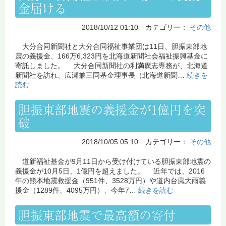
金届ける
2018/10/12 01:10 カテゴリー：
その他
大分合同新聞社と大分合同福祉事業団は11日、胆振東部地
震の義援金、166万6,323円を北海道新聞社会福祉振興基金に
寄託しました。 大分合同新聞社の利満廣志専務が、北海道
新聞社を訪れ、広瀬兼三同基金理事長（北海道新聞…
続きを
読む
胆振東部地震の義援金が1億円を突
破
2018/10/05 05:10 カテゴリー：
その他
道新福祉基金が9月11日から受け付けている胆振東部地震の
義援金が10月5日、1億円を超えました。 近年では、2016
年の熊本地震救援金（951件、3528万円）や道内台風大雨義
援金（1289件、4095万円）、今年7…
続きを読む
胆振東部地震で最高額の寄付