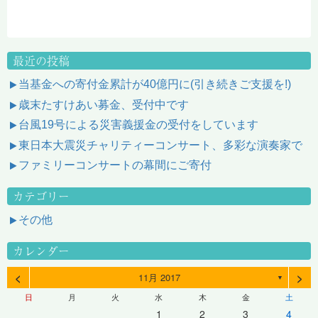
最近の投稿
当基金への寄付金累計が40億円に(引き続きご支援を!)
歳末たすけあい募金、受付中です
台風19号による災害義援金の受付をしています
東日本大震災チャリティーコンサート、多彩な演奏家で
ファミリーコンサートの幕間にご寄付
カテゴリー
その他
カレンダー
<
>
11月 2017
▼
日
月
火
水
木
金
土
1
2
3
4