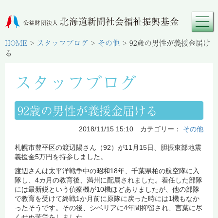
HOME
>
スタッフブログ
>
その他
>
92歳の男性が義援金届け
る
スタッフブログ
92歳の男性が義援金届ける
2018/11/15 15:10 カテゴリー：
その他
札幌市豊平区の渡辺陽さん（92）が11月15日、胆振東部地震
義援金5万円を持参しました。
渡辺さんは太平洋戦争中の昭和18年、千葉県柏の航空隊に入
隊し、4カ月の教育後、満州に配属されました。着任した部隊
には最新鋭という偵察機が10機ほどありましたが、他の部隊
で教育を受けて終戦1か月前に原隊に戻った時には1機もなか
ったそうです。その後、シベリアに4年間抑留され、言葉に尽
くせぬ苦労をしました。