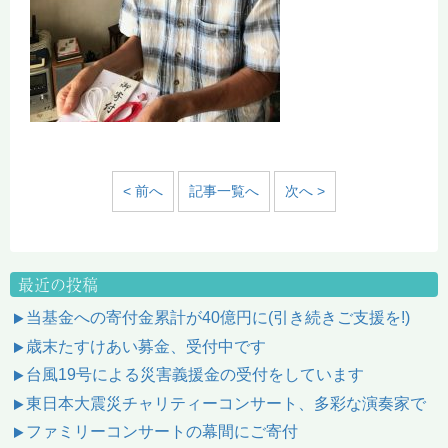
< 前へ
記事一覧へ
次へ >
最近の投稿
当基金への寄付金累計が40億円に(引き続きご支援を!)
歳末たすけあい募金、受付中です
台風19号による災害義援金の受付をしています
東日本大震災チャリティーコンサート、多彩な演奏家で
ファミリーコンサートの幕間にご寄付